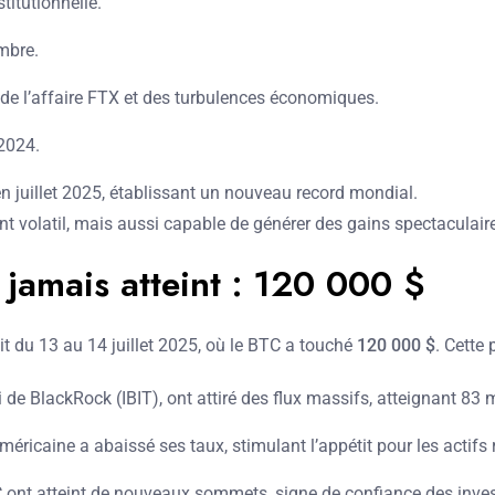
titutionnelle.
mbre.
 de l’affaire FTX et des turbulences économiques.
2024.
n juillet 2025, établissant un nouveau record mondial.
nt volatil, mais aussi capable de générer des gains spectaculaire
t jamais atteint : 120 000 $
it du 13 au 14 juillet 2025, où le BTC a touché
120 000 $
. Cette
de BlackRock (IBIT), ont attiré des flux massifs, atteignant 83 mi
méricaine a abaissé ses taux, stimulant l’appétit pour les actifs 
 ont atteint de nouveaux sommets, signe de confiance des inves