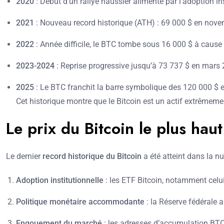
2020
: Début d’un rallye haussier alimenté par l’adoption ins
2021
: Nouveau record historique (ATH) : 69 000 $ en nove
2022
: Année difficile, le BTC tombe sous 16 000 $ à cause
2023-2024
: Reprise progressive jusqu’à 73 737 $ en mars 
2025
: Le BTC franchit la barre symbolique des 120 000 $ e
Cet historique montre que le Bitcoin est un actif extrêmeme
Le prix du Bitcoin le plus hau
Le dernier
record historique du Bitcoin
a été atteint dans la nu
Adoption institutionnelle
: les ETF Bitcoin, notamment celui 
Politique monétaire accommodante
: la Réserve fédérale a
Engouement du marché
: les adresses d’accumulation BTC