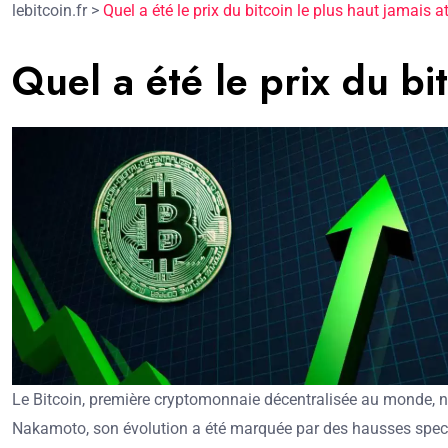
lebitcoin.fr
>
Quel a été le prix du bitcoin le plus haut jamais at
Quel a été le prix du bit
Le Bitcoin, première cryptomonnaie décentralisée au monde, n
Nakamoto, son évolution a été marquée par des hausses spect