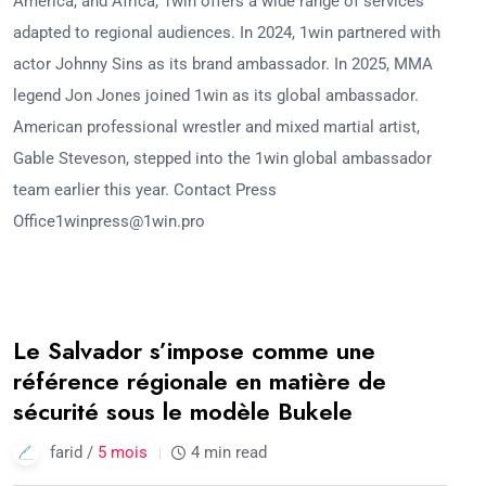
America, and Africa, 1win offers a wide range of services
adapted to regional audiences. In 2024, 1win partnered with
actor Johnny Sins as its brand ambassador. In 2025, MMA
legend Jon Jones joined 1win as its global ambassador.
American professional wrestler and mixed martial artist,
Gable Steveson, stepped into the 1win global ambassador
team earlier this year. Contact Press
Office1winpress@1win.pro
06
Le Salvador s’impose comme une
Mar
référence régionale en matière de
sécurité sous le modèle Bukele
farid /
5 mois
4 min read