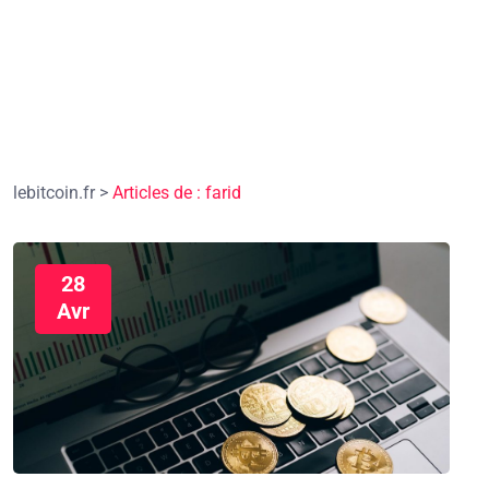
lebitcoin.fr
>
Articles de : farid
28
Avr